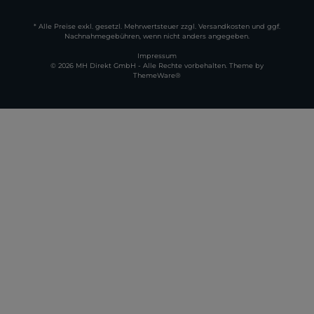
* Alle Preise exkl. gesetzl. Mehrwertsteuer zzgl. Versandkosten und ggf.
Nachnahmegebühren, wenn nicht anders angegeben.
Impressum
© 2026 MH Direkt GmbH - Alle Rechte vorbehalten. Theme by
ThemeWare®